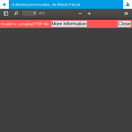
A décima provinciales, de Blaise Pascal