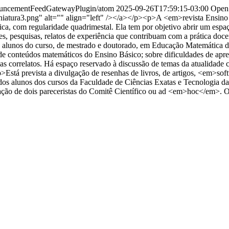
nnouncementFeedGatewayPlugin/atom
2025-09-26T17:59:15-03:00
Open 
niatura3.png" alt="" align="left" /></a></p><p>A <em>revista Ensin
, com regularidade quadrimestal. Ela tem por objetivo abrir um esp
ões, pesquisas, relatos de experiência que contribuam com a prática doc
 alunos do curso, de mestrado e doutorado, em Educação Matemática da
o de conteúdos matemáticos do Ensino Básico; sobre dificuldades de ap
emas correlatos. Há espaço reservado à discussão de temas da atualidade
>Está prevista a divulgação de resenhas de livros, de artigos, <em>sof
ca dos alunos dos cursos da Faculdade de Ciências Exatas e Tecnolog
rovação de dois pareceristas do Comitê Científico ou ad <em>hoc</em>.