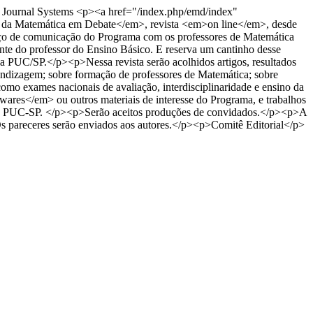
Journal Systems
<p><a href="/index.php/emd/index"
o da Matemática em Debate</em>, revista <em>on line</em>, desde
aço de comunicação do Programa com os professores de Matemática
ente do professor do Ensino Básico. E reserva um cantinho desse
 PUC/SP.</p><p>Nessa revista serão acolhidos artigos, resultados
rendizagem; sobre formação de professores de Matemática; sobre
 como exames nacionais de avaliação, interdisciplinaridade e ensino da
twares</em> ou outros materiais de interesse do Programa, e trabalhos
ia da PUC-SP. </p><p>Serão aceitos produções de convidados.</p><p>A
 Os pareceres serão enviados aos autores.</p><p>Comitê Editorial</p>