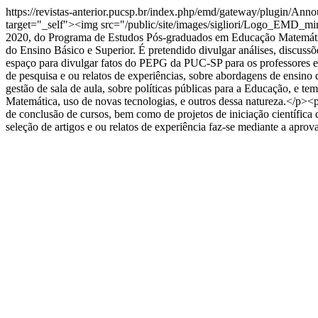
https://revistas-anterior.pucsp.br/index.php/emd/gateway/plugin/A
target="_self"><img src="/public/site/images/sigliori/Logo_EMD_mi
2020, do Programa de Estudos Pós-graduados em Educação Matemática
do Ensino Básico e Superior. É pretendido divulgar análises, discuss
espaço para divulgar fatos do PEPG da PUC-SP para os professores e
de pesquisa e ou relatos de experiências, sobre abordagens de ensin
gestão de sala de aula, sobre políticas públicas para a Educação, e t
Matemática, uso de novas tecnologias, e outros dessa natureza.</p><p
de conclusão de cursos, bem como de projetos de iniciação científi
seleção de artigos e ou relatos de experiência faz-se mediante a ap