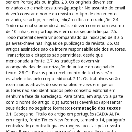
ser em Português ou Inglês. 2.3. Os originais devem ser
enviados ao e-mail: tessituras@pucsp.br. No assunto do email
deverá constar o nome da revista e o tipo de documento
enviado, se artigo, resenha, edição crítica ou tradução. 2.4.
Todo material submetido à análise deverá conter um resumo
de 10 linhas, em português e em uma segunda língua. 2.5.
Todo material deverá vir acompanhado da indicação de 3 a 5
palavras-chave nas línguas de publicação da revista. 2.6. Os
artigos assinados são de inteira responsabilidade dos autores.
Transcrições e citações são permitidas, desde que
mencionada a fonte. 2.7. As traduções devem vir
acompanhadas de autorização do autor e do original do
texto. 2.8 Os Prazos para recebimento de textos serão
estabelecidos pelo corpo editorial. 2.11. Os trabalhos serão
examinados através do sistema blind review, em que os
autores não são identificados pelo conselho editorial em
nenhuma fase da apreciação. Para tanto, em arquivo a parte
com o nome do artigo, o(s) autor(es) deverá(ão) apresentar
seus dados no seguinte formato:
Formatação dos textos
3.1. Cabeçalho: Título do artigo em português (CAIXA ALTA,
em negrito, fonte Times New Roman, tamanho 14, parágrafo
centralizado) e outra língua estrangeira aceitas pela revista
(Caixa Baixa, com iniciais em maiúsculo, em itálico, fonte