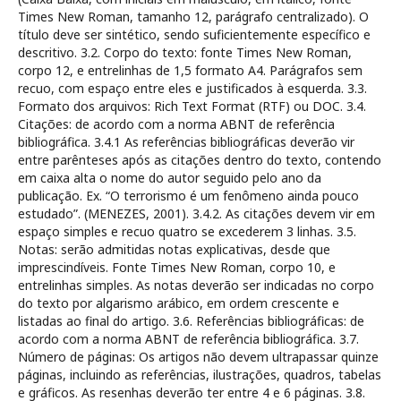
Times New Roman, tamanho 12, parágrafo centralizado). O
título deve ser sintético, sendo suficientemente específico e
descritivo. 3.2. Corpo do texto: fonte Times New Roman,
corpo 12, e entrelinhas de 1,5 formato A4. Parágrafos sem
recuo, com espaço entre eles e justificados à esquerda. 3.3.
Formato dos arquivos: Rich Text Format (RTF) ou DOC. 3.4.
Citações: de acordo com a norma ABNT de referência
bibliográfica. 3.4.1 As referências bibliográficas deverão vir
entre parênteses após as citações dentro do texto, contendo
em caixa alta o nome do autor seguido pelo ano da
publicação. Ex. “O terrorismo é um fenômeno ainda pouco
estudado”. (MENEZES, 2001). 3.4.2. As citações devem vir em
espaço simples e recuo quatro se excederem 3 linhas. 3.5.
Notas: serão admitidas notas explicativas, desde que
imprescindíveis. Fonte Times New Roman, corpo 10, e
entrelinhas simples. As notas deverão ser indicadas no corpo
do texto por algarismo arábico, em ordem crescente e
listadas ao final do artigo. 3.6. Referências bibliográficas: de
acordo com a norma ABNT de referência bibliográfica. 3.7.
Número de páginas: Os artigos não devem ultrapassar quinze
páginas, incluindo as referências, ilustrações, quadros, tabelas
e gráficos. As resenhas deverão ter entre 4 e 6 páginas. 3.8.