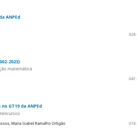
 da ANPEd
024 
002-2023)
ação matemática
a
047 
sa no GT19 da ANPEd
minicursos
assos, Maria Isabel Ramalho Ortigão
074 