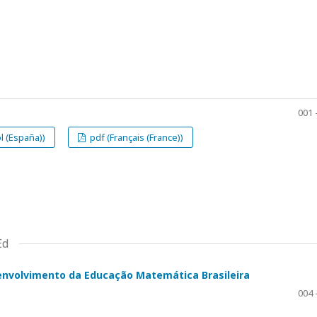
001 
l (España))
pdf (Français (France))
Ed
envolvimento da Educação Matemática Brasileira
004 