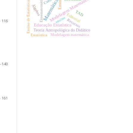
Modelagem Matemática
Etnomatemática
Matemática
Ensino
Ensino de Estatística
Álgebra
TAD
Editorial
ensino
Recursos
- 116
Educação Estatística
Teoria Antropológica do Didático
Modelagem matemática
Estatística
 -140
- 161