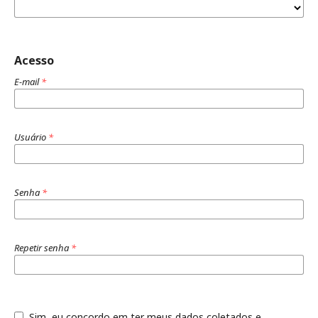
Acesso
E-mail
*
Usuário
*
Senha
*
Repetir senha
*
Sim, eu concordo em ter meus dados coletados e