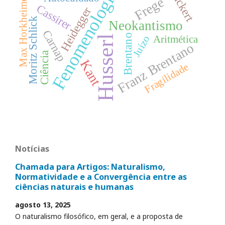
Fenomenologia
Rickert
Max Horkheimer
Frege
Cassirer
Heidegger
Moritz Schlick
Neokantismo
Carnap
Brentano
Husserl
Juízo
Aritmética
Franz Brentano
Ciência
Kant
Fragilidade
Notícias
Chamada para Artigos: Naturalismo,
Normatividade e a Convergência entre as
ciências naturais e humanas
agosto 13, 2025
O naturalismo filosófico, em geral, e a proposta de