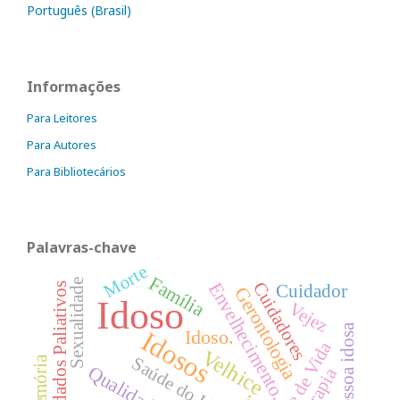
Português (Brasil)
Informações
Para Leitores
Para Autores
Para Bibliotecários
Palavras-chave
Morte
Família
Sexualidade
Envelhecimento.
Cuidadores
Cuidados Paliativos
Cuidador
Gerontologia
Idoso
Vejez
Pessoa idosa
Idosos
Idoso.
Velhice
Saúde do Idoso
Memória