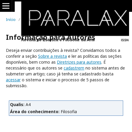
Início
/
Informação para Autores
Informação para Autores
Deseja enviar contribuições à revista? Convidamos todos a
conferir a seção
Sobre a revista
e ler as políticas das seções
disponíveis, bem como as
Diretrizes para autores
. É
necessário que os autores se
cadastrem
no sistema antes de
submeter um artigo; caso já tenha se cadastrado basta
acessar
o sistema e iniciar o processo de 5 passos de
submissão.
Qualis:
A4
Área do conhecimento:
Filosofia