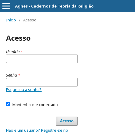
Agnes - Cadernos de Teoria da Religião
Início
/
Acesso
Acesso
Usuário
*
Senha
*
Esqueceu a senha?
Mantenha-me conectado
Acesso
Não é um usuário? Registre-se no