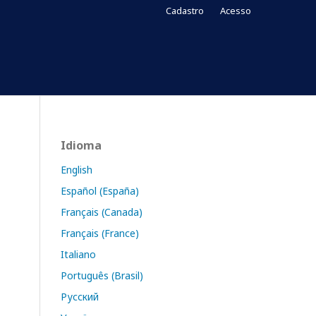
Cadastro
Acesso
Idioma
English
Español (España)
Français (Canada)
Français (France)
Italiano
Português (Brasil)
Русский