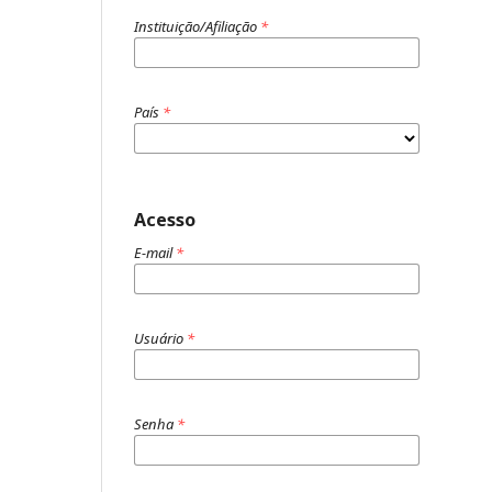
Instituição/Afiliação
*
País
*
Acesso
E-mail
*
Usuário
*
Senha
*