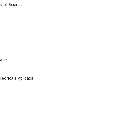
ry of Science
dade
eórica e Aplicada