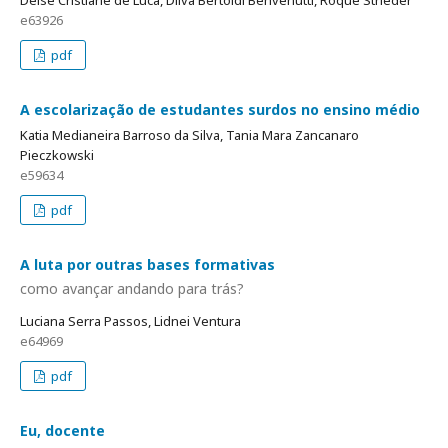
Deise Cristiane de Luca, Dilva Bertoldi Benvenutti, Roque Strieder
e63926
pdf
A escolarização de estudantes surdos no ensino médio
Katia Medianeira Barroso da Silva, Tania Mara Zancanaro
Pieczkowski
e59634
pdf
A luta por outras bases formativas
como avançar andando para trás?
Luciana Serra Passos, Lidnei Ventura
e64969
pdf
Eu, docente